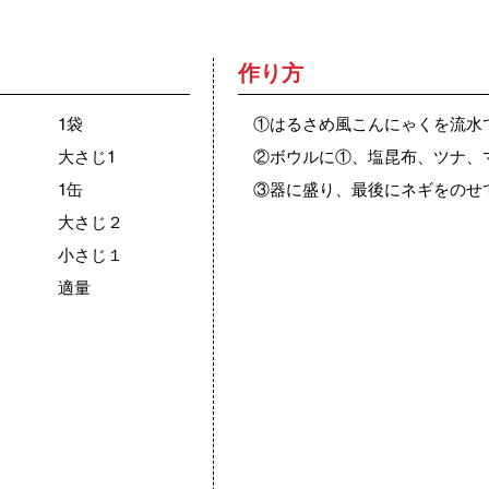
作り方
1袋
①はるさめ風こんにゃくを流水
大さじ1
②ボウルに①、塩昆布、ツナ、
1缶
③器に盛り、最後にネギをのせ
大さじ２
小さじ１
適量