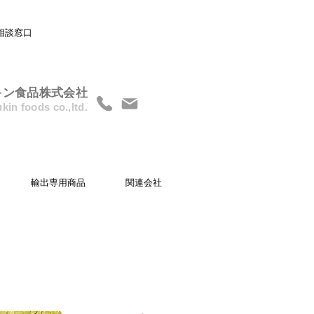
相談窓口
キン食品株式会社
kin foods co.,ltd.
輸出専用商品
関連会社
調理時間
5分