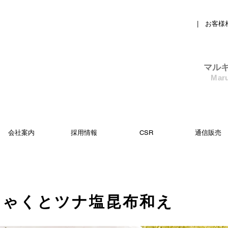
| お客様
​マル
Maru
会社案内
採用情報
CSR
通信販売
にゃくとツナ塩昆布和え