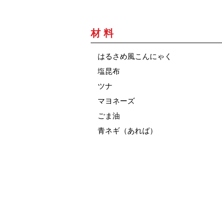
材 料
はるさめ風こんにゃく
塩昆布
ツナ
マヨネーズ
ごま油
青ネギ（あれば）