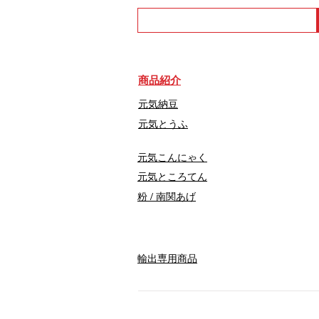
商品紹介
元気納豆
元気とうふ
元気こんにゃく
元気ところてん
​粉 / 南関あげ
輸出専用商品