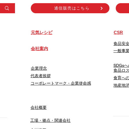
通信販売はこちら
​元気レシピ
CSR
食品安
会社案内
一般事
SDGs
企業理念
食品ロ
代表者挨拶
食育へ
コーポレートマーク・企業使命感
地産地
会社概要
工場・拠点・関連会社