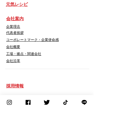
​元気レシピ
会社案内
企業理念
代表者挨拶
コーポレートマーク・企業使命感
会社概要
工場・拠点・関連会社
会社沿革
採用情報
募集要項
先輩社員インタビュー
​お問い合わせ先
濃ゆくてシリーズ 特設サイト