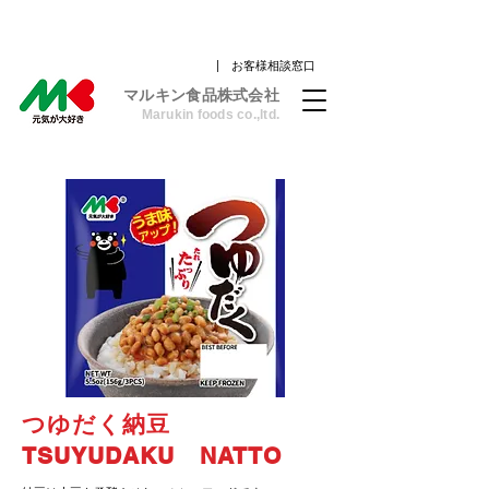
| お客様相談窓口
​マルキン食品株式会社
Marukin foods co.,ltd.
つゆだく納豆
TSUYUDAKU NATTO