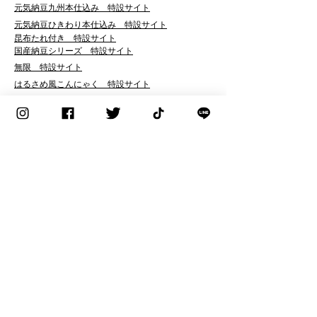
​元気納豆九州本仕込み 特設サイト
元気納豆ひきわり本仕込み 特設サイト
昆布たれ付き 特設サイト
国産納豆シリーズ 特設サイト
無限 特設サイト
はるさめ風こんにゃく 特設サイト
​MOCHIKON 特設サイト
こんにゃクック 特設サイト
こんにゃくするめ 特設サイト
​ところてんスイスイ 特設サイト
​元気レシピ
会社案内
企業理念
代表者挨拶
コーポレートマーク・企業使命感
会社概要