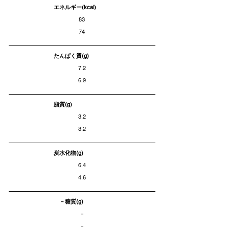
エネルギー(kcal)
83
74
たんぱく質(g)
7.2
6.9
脂質(g)
3.2
3.2
炭水化物(g)
6.4
4.6
－糖質(g)
－
－