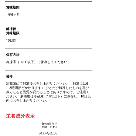
賞味期間
1年6ヶ月
解凍後
賞味期限
10日間
​保存方法
冷凍庫（-18℃以下）に保存してください。
​備考
冷蔵庫にて解凍後お召し上がりください。（解凍には6
～8時間ほどかかります） ひとたび解凍したものを再び
凍らせると品質が変わることはありますので、ご注意く
ださい。 解凍後は冷蔵庫（10℃以下）に保存し、10日以
内にお召し上がりください。
栄養成分表示
1食52g当たり
​（納豆・たれ）
納豆40g当たり