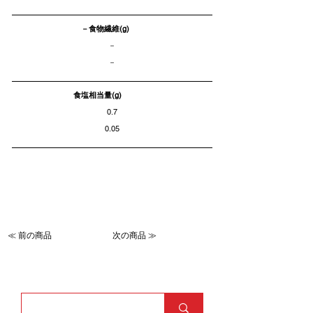
－食物繊維(g)
－
－
食塩相当量(g)
0.7
0.05
≪ 前の商品
次の商品 ≫