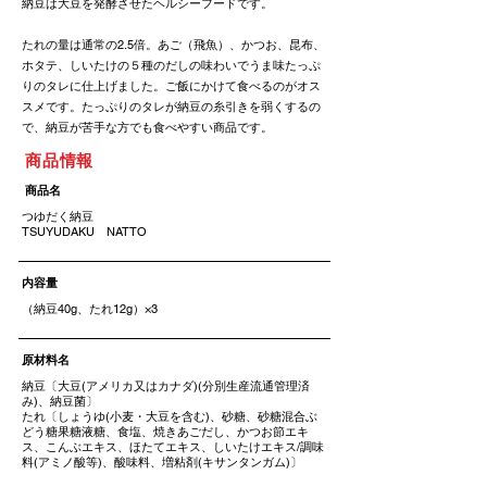
納豆は大豆を発酵させたヘルシーフードです。
たれの量は通常の2.5倍。あご（飛魚）、かつお、昆布、
ホタテ、しいたけの５種のだしの味わいでうま味たっぷ
りのタレに仕上げました。ご飯にかけて食べるのがオス
スメです。たっぷりのタレが納豆の糸引きを弱くするの
で、納豆が苦手な方でも食べやすい商品です。
​商品情報
​商品名
つゆだく納豆
TSUYUDAKU NATTO
​内容量
（納豆40g、たれ12g）×3
原材料名
納豆〔大豆(アメリカ又はカナダ)(分別生産流通管理済
み)、納豆菌〕
たれ〔しょうゆ(小麦・大豆を含む)、砂糖、砂糖混合ぶ
どう糖果糖液糖、食塩、焼きあごだし、かつお節エキ
ス、こんぶエキス、ほたてエキス、しいたけエキス/調味
料(アミノ酸等)、酸味料、増粘剤(キサンタンガム)〕