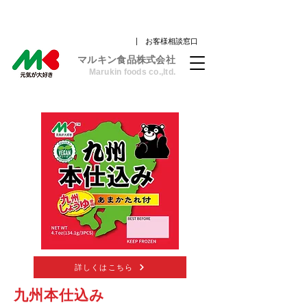
| お客様相談窓口
​マルキン食品株式会社
Marukin foods co.,ltd.
詳しくはこちら
九州本仕込み