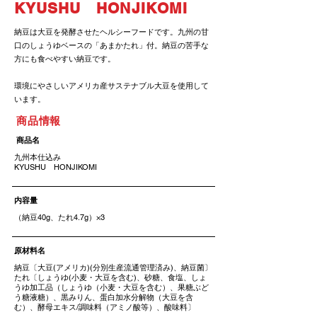
KYUSHU HONJIKOMI
納豆は大豆を発酵させたヘルシーフードです。九州の甘
口のしょうゆベースの「あまかたれ」付。納豆の苦手な
方にも食べやすい納豆です。
環境にやさしいアメリカ産サステナブル大豆を使用して
います。
​商品情報
​商品名
九州本仕込み
KYUSHU HONJIKOMI
​内容量
（納豆40g、たれ4.7g）×3
原材料名
納豆〔大豆(アメリカ)(分別生産流通管理済み)、納豆菌〕
たれ〔しょうゆ(小麦・大豆を含む)、砂糖、食塩、しょ
うゆ加工品（しょうゆ（小麦・大豆を含む）、果糖ぶど
う糖液糖）、黒みりん、蛋白加水分解物（大豆を含
む）、酵母エキス/調味料（アミノ酸等）、酸味料〕