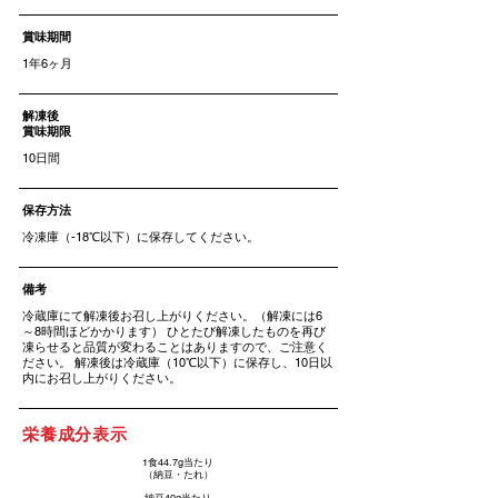
賞味期間
1年6ヶ月
解凍後
賞味期限
10日間
​保存方法
冷凍庫（-18℃以下）に保存してください。
​備考
冷蔵庫にて解凍後お召し上がりください。（解凍には6
～8時間ほどかかります） ひとたび解凍したものを再び
凍らせると品質が変わることはありますので、ご注意く
ださい。 解凍後は冷蔵庫（10℃以下）に保存し、10日以
内にお召し上がりください。
栄養成分表示
1食44.7g当たり
​（納豆・たれ）