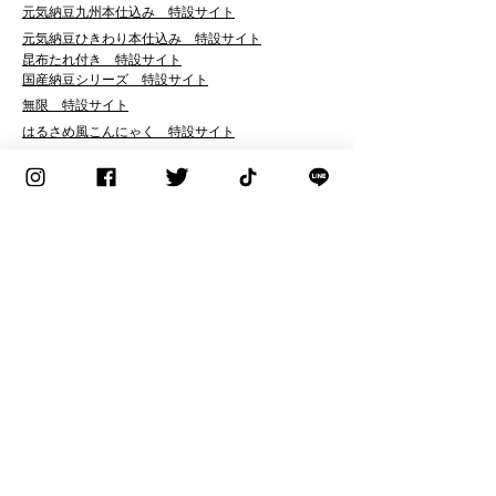
​元気納豆九州本仕込み 特設サイト
元気納豆ひきわり本仕込み 特設サイト
昆布たれ付き 特設サイト
国産納豆シリーズ 特設サイト
無限 特設サイト
はるさめ風こんにゃく 特設サイト
​MOCHIKON 特設サイト
こんにゃクック 特設サイト
こんにゃくするめ 特設サイト
​ところてんスイスイ 特設サイト
​元気レシピ
会社案内
企業理念
代表者挨拶
コーポレートマーク・企業使命感
会社概要