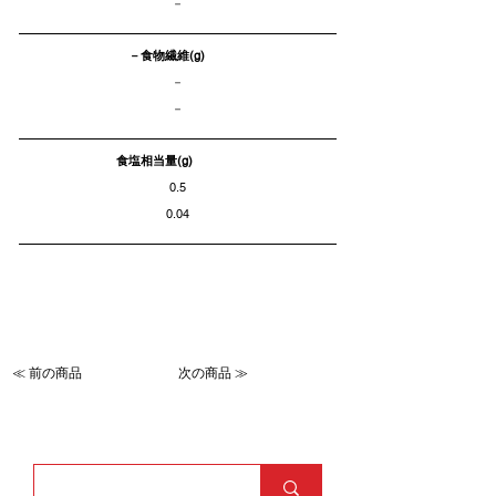
－
－食物繊維(g)
－
－
食塩相当量(g)
0.5
0.04
≪ 前の商品
次の商品 ≫