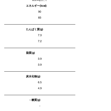
納豆40g当たり
エネルギー(kcal)
90
83
たんぱく質(g)
7.3
7.2
脂質(g)
3.9
3.9
炭水化物(g)
6.5
4.9
－糖質(g)
－