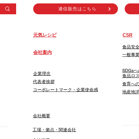
通信販売はこちら
​元気レシピ
CSR
食品安
会社案内
一般事
SDGs
企業理念
食品ロ
代表者挨拶
食育へ
コーポレートマーク・企業使命感
地産地
会社概要
工場・拠点・関連会社