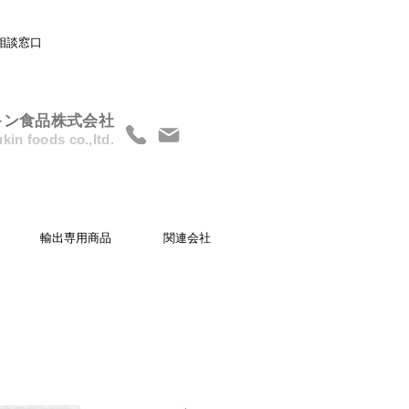
相談窓口
キン食品株式会社
kin foods co.,ltd.
輸出専用商品
関連会社
調理時間
15分