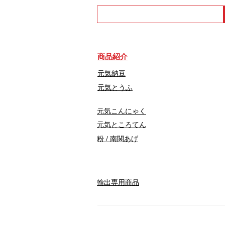
商品紹介
元気納豆
元気とうふ
元気こんにゃく
元気ところてん
​粉 / 南関あげ
輸出専用商品