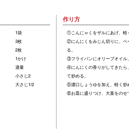
作り方
1袋
①こんにゃくをザルにあげ、軽
3枚
②にんにくをみじん切りに、ベ
2枚
る。
1かけ
③フライパンにオリーブオイル
適量
④にんにくの香りがしてきたら
小さじ2
て炒める。
大さじ1/2
⑤濃口しょうゆを加え、軽く炒
⑥お皿に盛りつけ、大葉をのせ