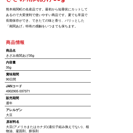
熊本南関町の名産品です。最初から短冊状にカットして
あるので大変便利で使いやすい商品です。夏でも常温で
長期保存ができ、できたての味と香り、パリッとした
「南関あげ」特有の感触をいつまでも保ちます。
​商品情報
​商品名
きざみ南関あげ35g
​内容量
35g
賞味期間
90日間
JANコード
4902905 037371
​販売期間
通年
アレルゲン
大豆
​原材料名
大豆(アメリカまたはカナダ)(遺伝子組み換えでない)、植
物油、凝固剤、膨張剤