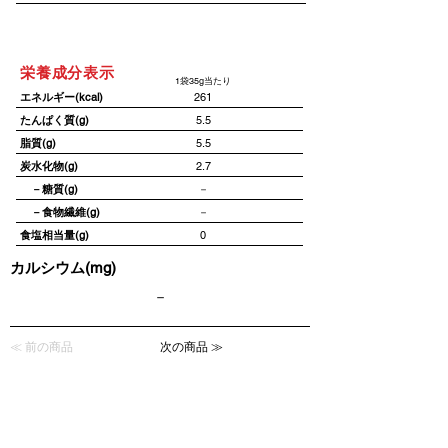
栄養成分表示
1袋35g当たり
エネルギー(kcal)
261
たんぱく質(g)
5.5
脂質(g)
5.5
炭水化物(g)
2.7
－糖質(g)
－
－食物繊維(g)
－
食塩相当量(g)
0
カルシウム(mg)
－
≪ 前の商品
次の商品 ≫