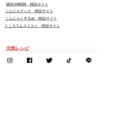
​MOCHIKON 特設サイト
こんにゃクック 特設サイト
こんにゃくするめ 特設サイト
​ところてんスイスイ 特設サイト
​元気レシピ
会社案内
企業理念
代表者挨拶
コーポレートマーク・企業使命感
会社概要
工場・拠点・関連会社
会社沿革
採用情報