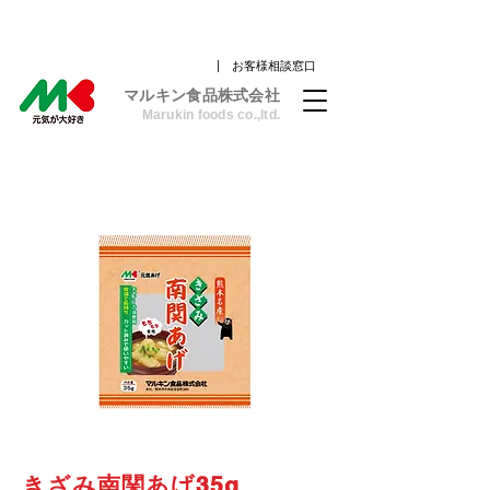
| お客様相談窓口
​マルキン食品株式会社
Marukin foods co.,ltd.
きざみ南関あげ35g