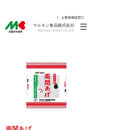
| お客様相談窓口
​マルキン食品株式会社
Marukin foods co.,ltd.
南関あげ