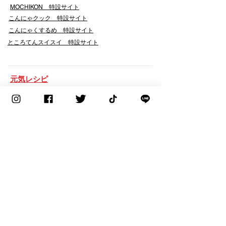
​MOCHIKON 特設サイト
こんにゃクック 特設サイト
こんにゃくするめ 特設サイト
​ところてんスイスイ 特設サイト
​元気レシピ
会社案内
企業理念
代表者挨拶
コーポレートマーク・企業使命感
会社概要
工場・拠点・関連会社
会社沿革
採用情報