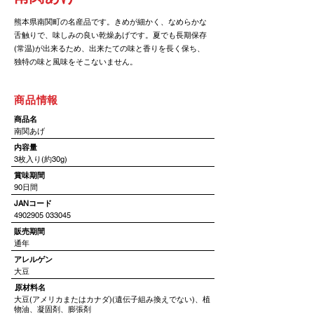
熊本県南関町の名産品です。きめが細かく、なめらかな
舌触りで、味しみの良い乾燥あげです。夏でも長期保存
(常温)が出来るため、出来たての味と香りを長く保ち、
独特の味と風味をそこないません。
​商品情報
​商品名
南関あげ
​内容量
3枚入り(約30g)
賞味期間
90日間
JANコード
4902905 033045
​販売期間
通年
アレルゲン
大豆
​原材料名
大豆(アメリカまたはカナダ)(遺伝子組み換えでない)、植
物油、凝固剤、膨張剤