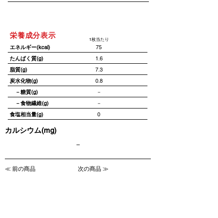
栄養成分表示
1枚当たり
エネルギー(kcal)
75
たんぱく質(g)
1.6
脂質(g)
7.3
炭水化物(g)
0.8
－糖質(g)
－
－食物繊維(g)
－
食塩相当量(g)
0
カルシウム(mg)
－
≪ 前の商品
次の商品 ≫