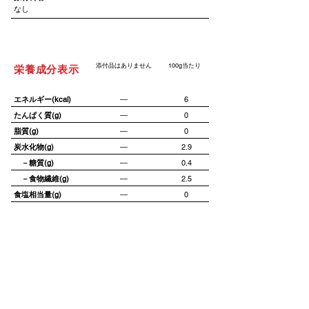
なし
添付品はありません
100g当たり
栄養成分表示
エネルギー(kcal)
―
6
たんぱく質(g)
―
0
脂質(g)
―
0
炭水化物(g)
―
2.9
－糖質(g)
―
0.4
－食物繊維(g)
―
2.5
食塩相当量(g)
―
0