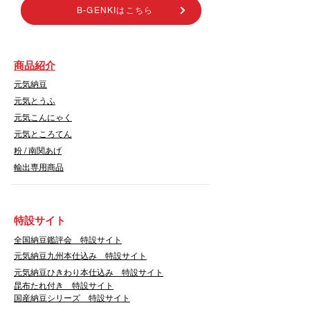
B-GENKIはこちら
商品紹介
元気納豆
元気とうふ
元気こんにゃく
元気ところてん
​粉 / 南関あげ
輸出専用商品
​特設サイト
​全国納豆鑑評会 特設サイト
​元気納豆九州本仕込み 特設サイト
元気納豆ひきわり本仕込み 特設サイト
昆布たれ付き 特設サイト
国産納豆シリーズ 特設サイト