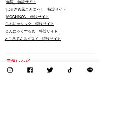
無限 特設サイト
はるさめ風こんにゃく 特設サイト
​MOCHIKON 特設サイト
こんにゃクック 特設サイト
こんにゃくするめ 特設サイト
​ところてんスイスイ 特設サイト
​元気レシピ
会社案内
企業理念
代表者挨拶
コーポレートマーク・企業使命感
会社概要
工場・拠点・関連会社
会社沿革