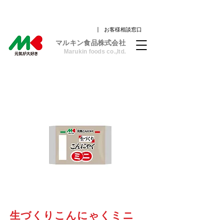
| お客様相談窓口
​マルキン食品株式会社
Marukin foods co.,ltd.
生づくりこんにゃくミニ