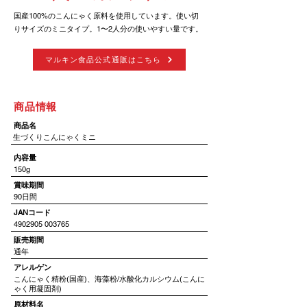
国産100%のこんにゃく原料を使用しています。使い切
りサイズのミニタイプ。1〜2人分の使いやすい量です。
マルキン食品公式通販はこちら
​商品情報
​商品名
生づくりこんにゃくミニ
​内容量
150g
賞味期間
90日間
JANコード
4902905 003765
​販売期間
通年
アレルゲン
こんにゃく精粉(国産)、海藻粉/水酸化カルシウム(こんに
ゃく用凝固剤)
​原材料名