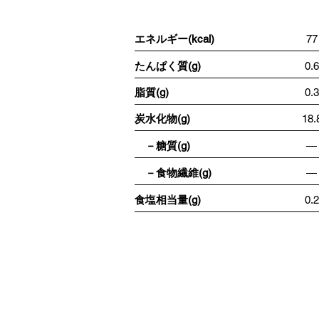
エネルギー(kcal)
77
たんぱく質(g)
0.6
脂質(g)
0.3
炭水化物(g)
18.
－糖質(g)
―
－食物繊維(g)
―
食塩相当量(g)
0.2