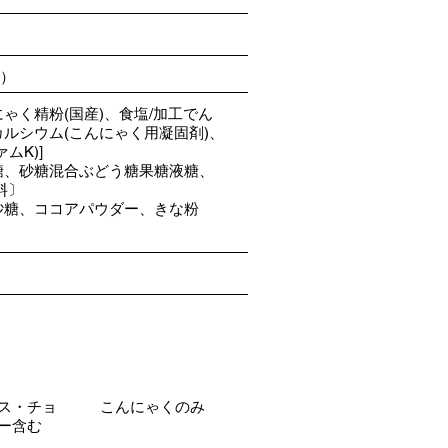
頃）
ゃく精粉(国産)、食塩/加工でん
ルシウム(こんにゃく用凝固剤)、
ムK)]
糖、砂糖混合ぶどう糖果糖液糖、
料〕
砂糖、ココアパウダー、きな粉
ス・チョ
こんにゃくのみ
ー含む