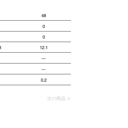
48
0
0
8
12.1
―
―
0.2
次の商品 ≫