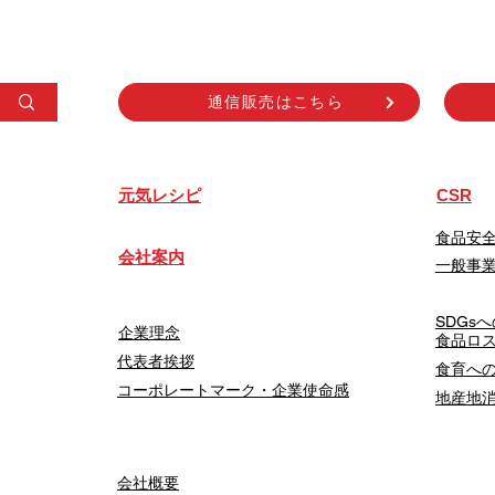
通信販売はこちら
​元気レシピ
CSR
食品安
会社案内
一般事
SDGs
企業理念
食品ロ
代表者挨拶
食育へ
コーポレートマーク・企業使命感
地産地
会社概要