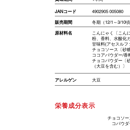
JANコード
4902905 005080
​販売期間
冬期（12/1～3/10
​原材料名
こんにゃく〔こんに
粉、香料、水酸化カ
甘味料(アセスルファ
チョコソース〔砂
ココアパウダー/香
チョコパウダー〔
（大豆を含む）〕
アレルゲン
大豆
栄養成分表示
チョコソー
コパウダ