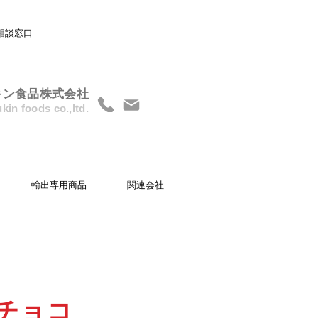
相談窓口
キン食品株式会社
kin foods co.,ltd.
輸出専用商品
関連会社
Wチョコ