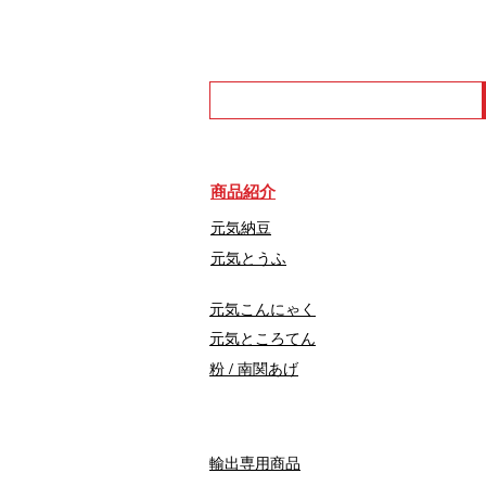
商品紹介
元気納豆
元気とうふ
元気こんにゃく
元気ところてん
​粉 / 南関あげ
輸出専用商品