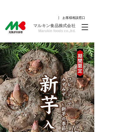
| お客様相談窓口
​マルキン食品株式会社
Marukin foods co.,ltd.