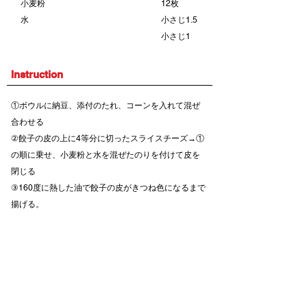
小麦粉
12枚
水
小さじ1.5
小さじ1
Instruction
①ボウルに納豆、添付のたれ、コーンを入れて混ぜ
合わせる
②餃子の皮の上に4等分に切ったスライスチーズ→①
の順に乗せ、小麦粉と水を混ぜたのりを付けて皮を
閉じる
③160度に熱した油で餃子の皮がきつね色になるまで
揚げる。