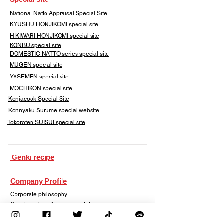
​National Natto Appraisal Special Site
KYUSHU HONJIKOMI
special site
HIKIWARI HONJIKOMI special site
KONBU special site
DOMESTIC NATTO series special site
MUGEN special site
YASEMEN special site
​MOCHIKON special site
Konjacook Special Site
Konnyaku Surume special website
​Tokoroten SUISUI special site
​ Genki recipe
Company Profile
Corporate philosophy
Greetings from the representative
Corporate mark and corporate mission