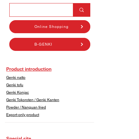
Online Shopping
B-GENKI
Product introduction
Genki natto
Genki tofu
Genki Konjac
Genki Tokoroten / Genki Kanten
​Powder / Nanguan fried
Export-only product
​Special site