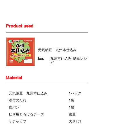
time
Product used
元気納豆 九州本仕込み
tag:
九州本仕込み, 納豆レシ
ピ
Material
元気納豆 九州本仕込み
1パック
添付のたれ
1袋
食パン
1枚
ピザ用とろけるチーズ
適量
ケチャップ
大さじ1