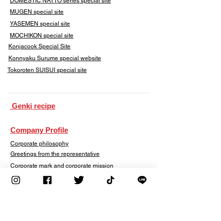
DOMESTIC NATTO series special site
MUGEN special site
YASEMEN special site
​MOCHIKON special site
Konjacook Special Site
Konnyaku Surume special website
​Tokoroten SUISUI special site
​ Genki recipe
Company Profile
Corporate philosophy
Greetings from the representative
Corporate mark and corporate mission
Company Profile
Factories/Bases/Affiliates
Corporate history