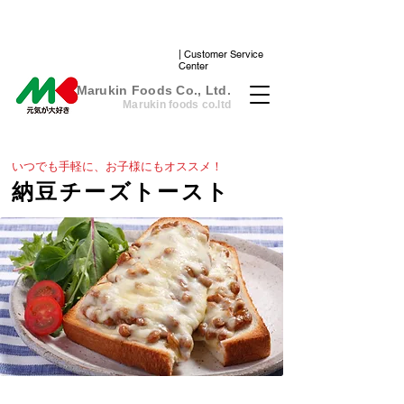
| Customer Service
Center
​Marukin Foods Co., Ltd.
Marukin foods co.ltd
いつでも手軽に、お子様にもオススメ！
納豆チーズトースト
cooking
7分