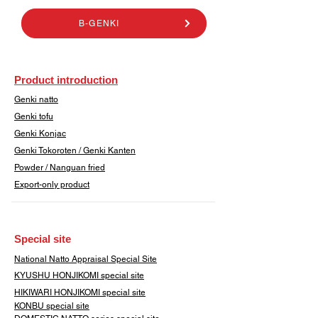
B-GENKI
Product introduction
Genki natto
Genki tofu
Genki Konjac
Genki Tokoroten / Genki Kanten
​Powder / Nanguan fried
Export-only product
​Special site
​National Natto Appraisal Special Site
KYUSHU HONJIKOMI
special site
HIKIWARI HONJIKOMI special site
KONBU special site