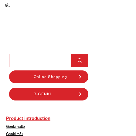
成。
Online Shopping
B-GENKI
Product introduction
Genki natto
Genki tofu