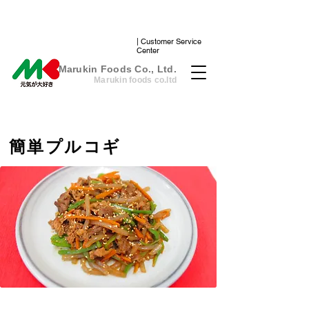
| Customer Service
Center
​Marukin Foods Co., Ltd.
Marukin foods co.ltd
簡単プルコギ
cooking