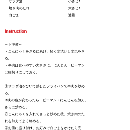
サラダ油
小さじ1
焼き肉のたれ
大さじ1
白ごま
適量
Instruction
～下準備～
・こんにゃくをざるにあげ、軽く水洗いし水気をき
る。
・牛肉は食べやすい大きさに、にんじん・ピーマン
は細切りにしておく。
①サラダ油をひいて熱したフライパンで牛肉を炒め
る。
②肉の色が変わったら、ピーマン・にんじんを加え、
さらに炒める。
③こんにゃくを入れてさっと炒めた後、焼き肉のた
れを加えてよく絡める。
④お皿に盛り付け、お好みで白ごまをかけたら完