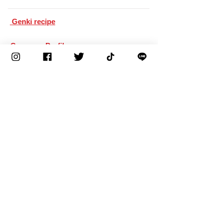
​ Genki recipe
Company Profile
Corporate philosophy
Greetings from the representative
Corporate mark and corporate mission
Company Profile
Factories/Bases/Affiliates
Corporate history
Recruitment information
Application Requirements
Senior employee interview
​Contact information
Rich & Creamy Series special website