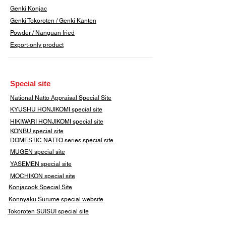
Genki Konjac
Genki Tokoroten / Genki Kanten
​Powder / Nanguan fried
Export-only product
​Special site
​National Natto Appraisal Special Site
KYUSHU HONJIKOMI
special site
HIKIWARI HONJIKOMI special site
KONBU special site
DOMESTIC NATTO series special site
MUGEN special site
YASEMEN special site
​MOCHIKON special site
Konjacook Special Site
Konnyaku Surume special website
​Tokoroten SUISUI special site