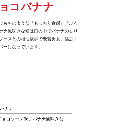
 チョコバナナ
びもちのような『もっちり食感』『ぷる
ナナ風味きな粉は口の中でバナナの香り
ソースとの相性抜群で老若男女、幅広く
バーになっています。
コバナナ
、チョコソース6g、バナナ風味きな