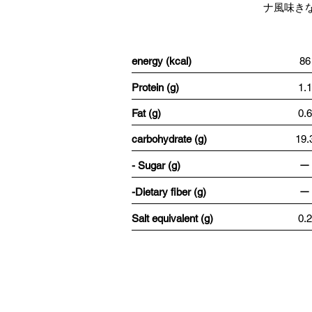
ナ風味き
energy (kcal)
86
Protein (g)
1.1
Fat (g)
0.6
carbohydrate (g)
19.
- Sugar (g)
ー
-Dietary fiber (g)
ー
Salt equivalent (g)
0.2