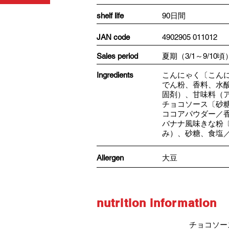
shelf life
90日間
JAN code
4902905 011012
​Sales period
夏期（3/1～9/10頃
Ingredients
こんにゃく〔こん
でん粉、香料、水
固剤）、甘味料（
チョコソース〔砂
ココアパウダー／
バナナ風味きな粉
み）、砂糖、食塩
Allergen
大豆
nutrition information
チョコソー