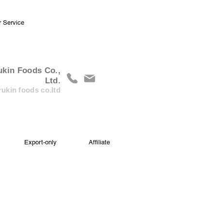
r Service
ukin Foods Co.,
Ltd.
ukin foods co.ltd
Export-only
Affiliate