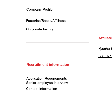
Company Profile
Factories/Bases/Affiliates
Corporate history
​Affiliat
Kyushu S
​B-GENKI
Recruitment information
Application Requirements
Senior employee interview
​Contact information