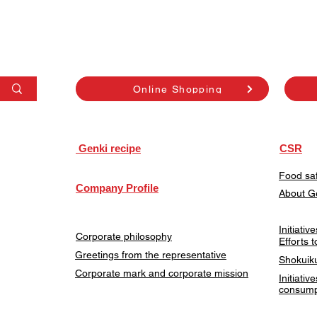
Online Shopping
​ Genki recipe
CSR
Food saf
Company Profile
About G
Initiati
Corporate philosophy
Efforts 
Greetings from the representative
Shokuiku
Corporate mark and corporate mission
Initiativ
consump