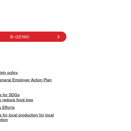
B-GENKI
ety policy
eneral Employer Action Plan
ves for SDGs
to reduce food loss
 Efforts
es for local production for local
tion