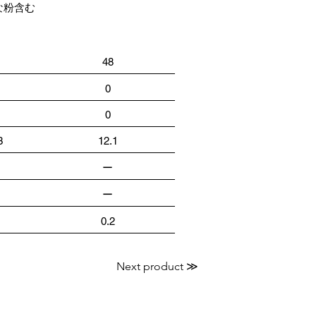
な粉含む
48
0
0
3
12.1
ー
ー
0.2
Next product ≫