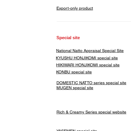
Export-only product
​Special site
​National Natto Appraisal Special Site
KYUSHU HONJIKOMI
special site
HIKIWARI HONJIKOMI special site
KONBU special site
DOMESTIC NATTO series special site
MUGEN special site
Rich & Creamy Series special website