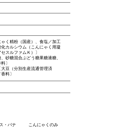
）
にゃく精粉（国産）、食塩／加工
酸化カルシウム（こんにゃく用凝
アセスルファムＫ）〕
糖、砂糖混合ぶどう糖果糖液糖、
香料〕
〔大豆（分別生産流通管理済
／香料〕
ス・バナ
こんにゃくのみ