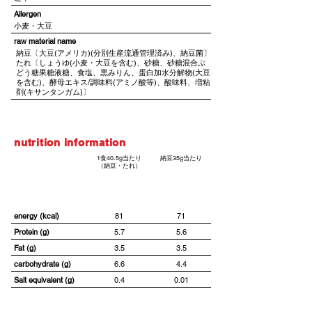
Allergen
小麦・大豆
​raw material name
納豆〔大豆(アメリカ)(分別生産流通管理済み)、納豆菌〕
たれ〔しょうゆ(小麦・大豆を含む)、砂糖、砂糖混合ぶ
どう糖果糖液糖、食塩、黒みりん、蛋白加水分解物(大豆
を含む)、酵母エキス/調味料(アミノ酸等)、酸味料、増粘
剤(キサンタンガム)〕
nutrition information
1食40.5g当たり
納豆35g当たり
（納豆・たれ）
energy (kcal)
81
71
Protein (g)
5.7
5.6
Fat (g)
3.5
3.5
carbohydrate (g)
6.6
4.4
Salt equivalent (g)
0.4
0.01