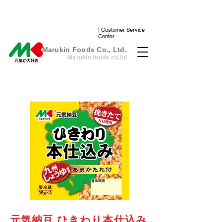
| Customer Service
Center
​Marukin Foods Co., Ltd.
Marukin foods co.ltd
元気納豆 ひきわり本仕込み