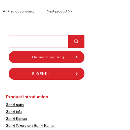
≪ Previous product
Next product ≫
Online Shopping
B-GENKI
Product introduction
Genki natto
Genki tofu
Genki Konjac
Genki Tokoroten / Genki Kanten