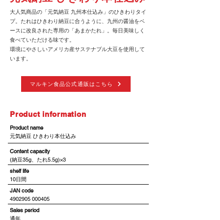
大人気商品の「元気納豆 九州本仕込み」のひきわりタイ
プ。たれはひきわり納豆に合うように、九州の醤油をベ
ースに改良された専用の「あまかたれ」。毎日美味しく
食べていただける味です。
環境にやさしいアメリカ産サステナブル大豆を使用して
います。
マルキン食品公式通販はこちら
​Product information
​Product name
元気納豆 ひきわり本仕込み
​Content capacity
(納豆35g、たれ5.5g)×3
shelf life
10日間
JAN code
4902905 000405
​Sales period
通年