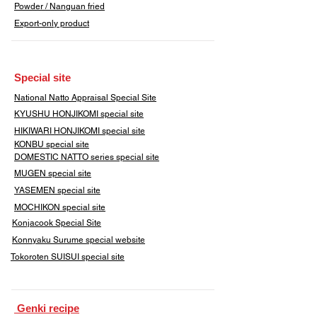
​Powder / Nanguan fried
Export-only product
​Special site
​National Natto Appraisal Special Site
KYUSHU HONJIKOMI
special site
HIKIWARI HONJIKOMI special site
KONBU special site
DOMESTIC NATTO series special site
MUGEN special site
YASEMEN special site
​MOCHIKON special site
Konjacook Special Site
Konnyaku Surume special website
​Tokoroten SUISUI special site
​ Genki recipe