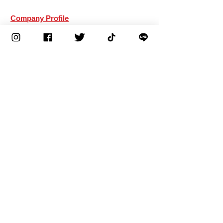
Company Profile
Corporate philosophy
Greetings from the representative
Corporate mark and corporate mission
Company Profile
Factories/Bases/Affiliates
Corporate history
Recruitment information
Application Requirements
Senior employee interview
​Contact information
Rich & Creamy Series special website