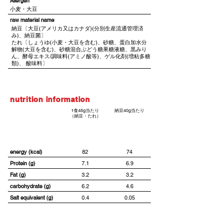
Allergen
小麦・大豆
​raw material name
納豆〔大豆(アメリカ又はカナダ)(分別生産流通管理済
み)、納豆菌〕
たれ〔しょうゆ(小麦・大豆を含む)、砂糖、蛋白加水分
解物(大豆を含む)、砂糖混合ぶどう糖果糖液糖、黒みり
ん、酵母エキス/調味料(アミノ酸等)、ゲル化剤(増粘多糖
類)、 酸味料〕
nutrition information
1食45g当たり
納豆40g当たり
（納豆・たれ）
energy (kcal)
82
74
Protein (g)
7.1
6.9
Fat (g)
3.2
3.2
carbohydrate (g)
6.2
4.6
Salt equivalent (g)
0.4
0.05