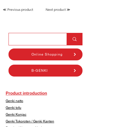
≪ Previous product
Next product ≫
Online Shopping
B-GENKI
Product introduction
Genki natto
Genki tofu
Genki Konjac
Genki Tokoroten / Genki Kanten