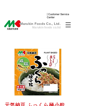
| Customer Service
Center
​Marukin Foods Co., Ltd.
Marukin foods co.ltd
元気納豆 ふっくら極小粒