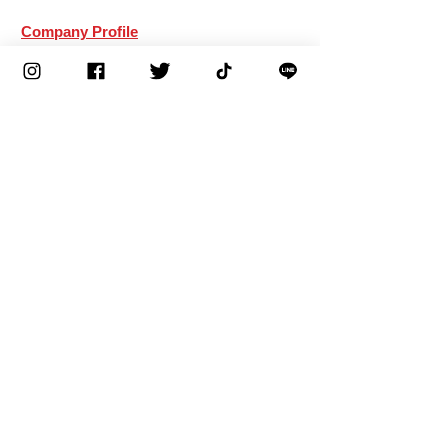
Company Profile
Corporate philosophy
Greetings from the representative
Corporate mark and corporate mission
Company Profile
Factories/Bases/Affiliates
Corporate history
Recruitment information
Application Requirements
Senior employee interview
​Contact information
Rich & Creamy Series special website
CSR