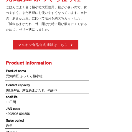
ごはんによく合う極小粒大豆使用。粒が小さいので、食
べやすく、また料理にも使いやすくなっています。当社
の「あまかたれ」に比べて塩分を約30%カットした、
「減塩あまかたれ」付。開けた時に飛び散りにくくする
ために、ゼリー状にしました。
マルキン食品公式通販はこちら
​Product information
​Product name
元気納豆 ふっくら極小粒
​Content capacity
(納豆40g、減塩あまかたれ 5.0g)×3
shelf life
13日間
JAN code
4902905 001556
​Sales period
通年