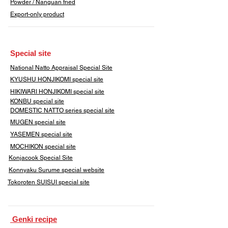
​Powder / Nanguan fried
Export-only product
​Special site
​National Natto Appraisal Special Site
KYUSHU HONJIKOMI
special site
HIKIWARI HONJIKOMI special site
KONBU special site
DOMESTIC NATTO series special site
MUGEN special site
YASEMEN special site
​MOCHIKON special site
Konjacook Special Site
Konnyaku Surume special website
​Tokoroten SUISUI special site
​ Genki recipe