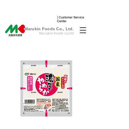
| Customer Service
Center
​Marukin Foods Co., Ltd.
Marukin foods co.ltd