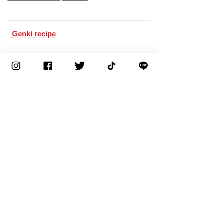
​ Genki recipe
Company Profile
Corporate philosophy
Greetings from the representative
Corporate mark and corporate mission
Company Profile
Factories/Bases/Affiliates
Corporate history
Recruitment information
Application Requirements
Senior employee interview
​Contact information