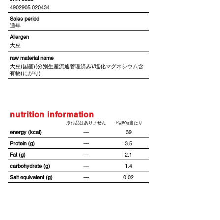
4902905 020434
​Sales period
通年
Allergen
大豆
​raw material name
大豆(国産)(分別生産流通管理済み)/塩化マグネシウム含
有物(にがり)
nutrition information
添付品はありません
1個60g当たり
energy (kcal)
―
39
Protein (g)
―
3.5
Fat (g)
―
2.1
carbohydrate (g)
―
1.4
Salt equivalent (g)
―
0.02