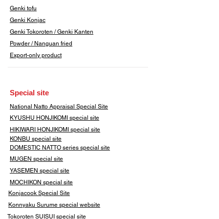
Genki tofu
Genki Konjac
Genki Tokoroten / Genki Kanten
​Powder / Nanguan fried
Export-only product
​Special site
​National Natto Appraisal Special Site
KYUSHU HONJIKOMI
special site
HIKIWARI HONJIKOMI special site
KONBU special site
DOMESTIC NATTO series special site
MUGEN special site
YASEMEN special site
​MOCHIKON special site
Konjacook Special Site
Konnyaku Surume special website
​Tokoroten SUISUI special site