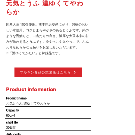
元気とうふ 濃ゆくてやわ
らか
国産大豆 100%使用。熊本県天草産にがり、阿蘇のおい
しい水使用。コクとまろやかさのあるとうふです。絹の
ような舌触りと、口当たりの良さ、濃厚な大豆本来の甘
みが味わえるとうふです。冷やっこや温やっこで、ふん
わりなめらかな舌触りをお楽しみいただけます。
※「濃ゆくてかたい」と姉妹品です。
マルキン食品公式通販はこちら
​Product information
​Product name
元気とうふ 濃ゆくてやわらか
​Capacity
60g×4
shelf life
30日間
JAN code