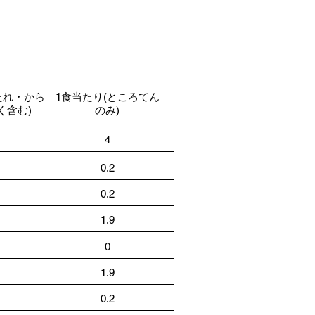
たれ・から
1食当たり(ところてん
く含む)
のみ)
4
0.2
0.2
1.9
0
1.9
0.2