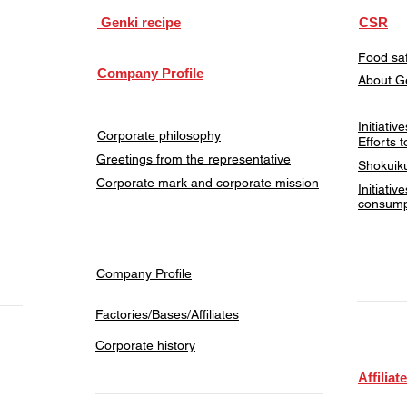
​ Genki recipe
CSR
Food saf
Company Profile
About G
Initiati
Corporate philosophy
Efforts 
Greetings from the representative
Shokuiku
Corporate mark and corporate mission
Initiativ
consump
Company Profile
Factories/Bases/Affiliates
Corporate history
​Affiliat