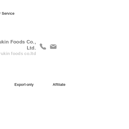
r Service
ukin Foods Co.,
Ltd.
ukin foods co.ltd
Export-only
Affiliate