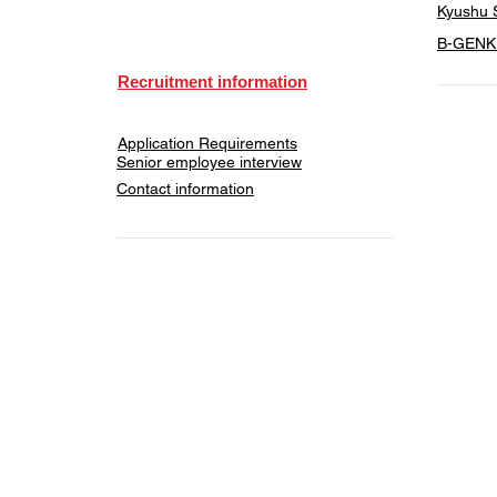
Kyushu S
​B-GENKI
Recruitment information
Application Requirements
Senior employee interview
​Contact information