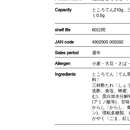
​Capacity
ところてん210g、
く0.5g
shelf life
60日間
JAN code
4902905 005592
​Sales period
通年
Allergen
小麦・大豆・さば
​Ingredients
ところてん〔てん草
料〕
三杯酢たれ〔しょう
造酢、食塩、蜂蜜
む)、蛋白加水分解
(アミノ酸等)、甘味
からし〔からし、
ン)、増粘多糖類、
かやく〔ごま、紅