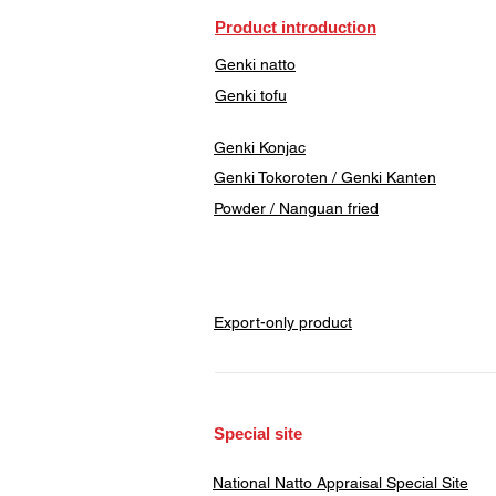
Product introduction
Genki natto
Genki tofu
Genki Konjac
Genki Tokoroten / Genki Kanten
​Powder / Nanguan fried
Export-only product
​Special site
​National Natto Appraisal Special Site