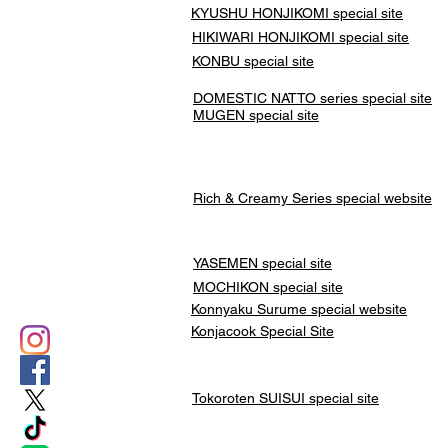
KYUSHU HONJIKOMI
special site
HIKIWARI HONJIKOMI special site
KONBU special site
DOMESTIC NATTO series special site
MUGEN special site
Rich & Creamy Series special website
YASEMEN special site
​MOCHIKON special site
Konnyaku Surume special website
Konjacook Special Site
​Tokoroten SUISUI special site