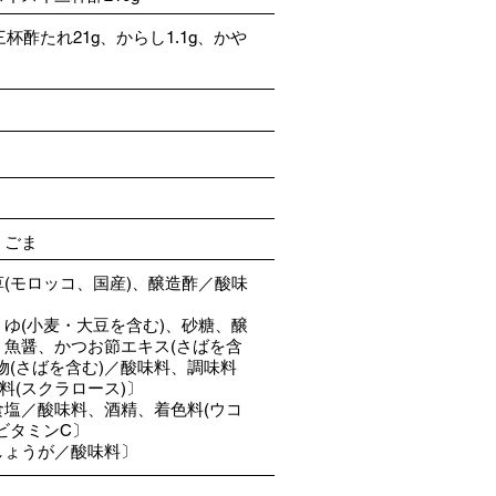
三杯酢たれ21g、からし1.1g、かや
・ごま
(モロッコ、国産)、醸造酢／酸味
ゆ(小麦・大豆を含む)、砂糖、醸
、魚醤、かつお節エキス(さばを含
物(さばを含む)／酸味料、調味料
料(スクラロース)〕
食塩／酸味料、酒精、着色料(ウコ
ビタミンC〕
しょうが／酸味料〕