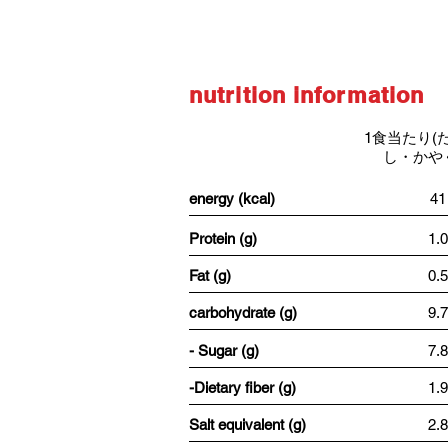
nutrition information
1食当たり(
し・かや
energy (kcal)
41
Protein (g)
1.0
Fat (g)
0.5
carbohydrate (g)
9.7
- Sugar (g)
7.8
-Dietary fiber (g)
1.9
Salt equivalent (g)
2.8