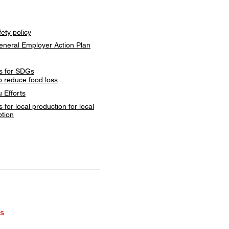
ety policy
eneral Employer Action Plan
ves for SDGs
to reduce food loss
 Efforts
es for local production for local
tion
es