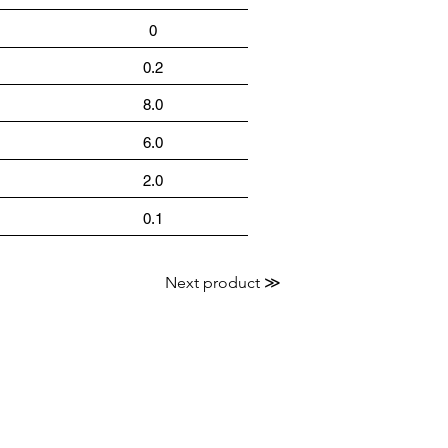
0
0.2
8.0
6.0
2.0
0.1
Next product ≫