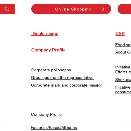
Online Shopping
​ Genki recipe
CSR
Food saf
Company Profile
About G
Initiati
Corporate philosophy
Efforts 
Greetings from the representative
Shokuiku
Corporate mark and corporate mission
Initiativ
consump
Company Profile
Factories/Bases/Affiliates