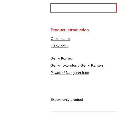
Product introduction
Genki natto
Genki tofu
Genki Konjac
Genki Tokoroten / Genki Kanten
​Powder / Nanguan fried
Export-only product