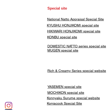
​Special site
​National Natto Appraisal Special Site
KYUSHU HONJIKOMI
special site
HIKIWARI HONJIKOMI special site
KONBU special site
DOMESTIC NATTO series special site
MUGEN special site
Rich & Creamy Series special website
YASEMEN special site
​MOCHIKON special site
Konnyaku Surume special website
Konjacook Special Site