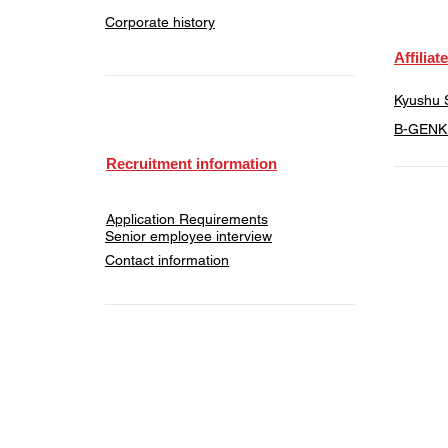
Corporate history
​Affiliat
Kyushu S
​B-GENKI
Recruitment information
Application Requirements
Senior employee interview
​Contact information