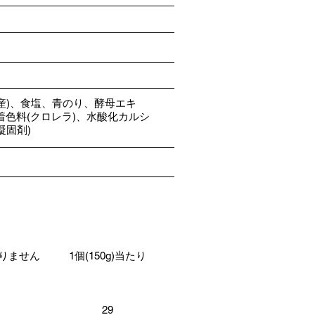
）
産)、食塩、青のり、酵母エキ
着色料(クロレラ)、水酸化カルシ
凝固剤)
りません
1個(150g)当たり
29