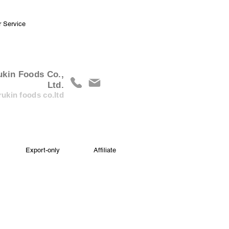
r Service
ukin Foods Co.,
Ltd.
ukin foods co.ltd
Export-only
Affiliate