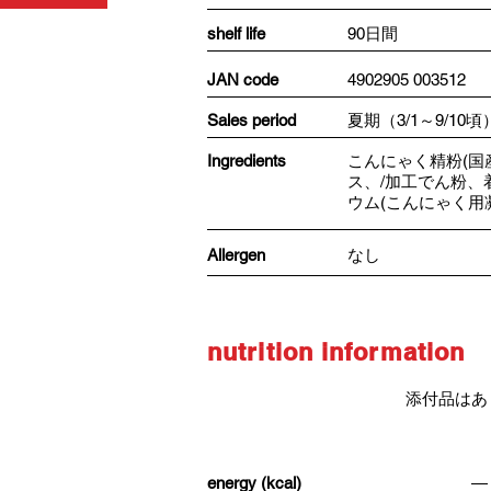
shelf life
90日間
JAN code
4902905 003512
​Sales period
夏期（3/1～9/10頃
Ingredients
こんにゃく精粉(国
ス、/加工でん粉、
ウム(こんにゃく用
Allergen
なし
nutrition information
添付品はあ
energy (kcal)
―