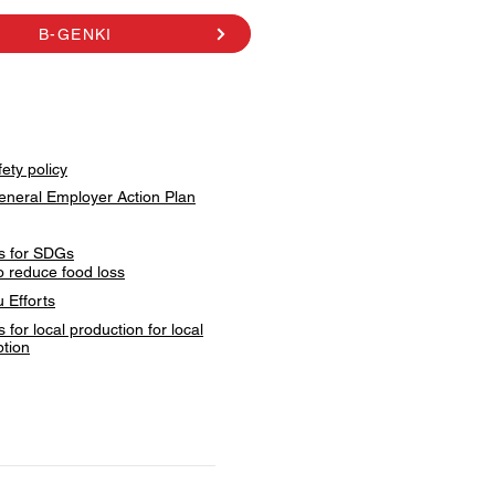
B-GENKI
ety policy
eneral Employer Action Plan
ves for SDGs
to reduce food loss
 Efforts
es for local production for local
tion