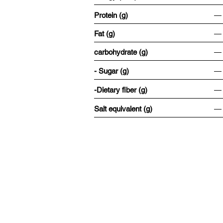
Protein (g)
―
Fat (g)
―
carbohydrate (g)
―
- Sugar (g)
―
-Dietary fiber (g)
―
Salt equivalent (g)
―