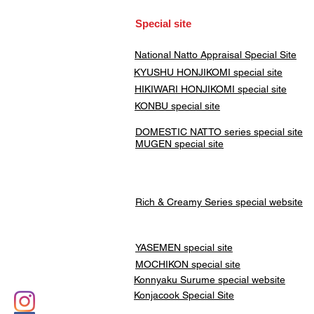
​Special site
​National Natto Appraisal Special Site
KYUSHU HONJIKOMI
special site
HIKIWARI HONJIKOMI special site
KONBU special site
DOMESTIC NATTO series special site
MUGEN special site
Rich & Creamy Series special website
YASEMEN special site
​MOCHIKON special site
Konnyaku Surume special website
Konjacook Special Site