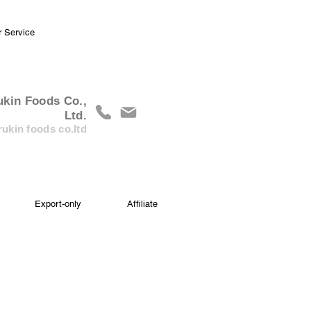
r Service
ukin Foods Co.,
Ltd.
ukin foods co.ltd
Export-only
Affiliate