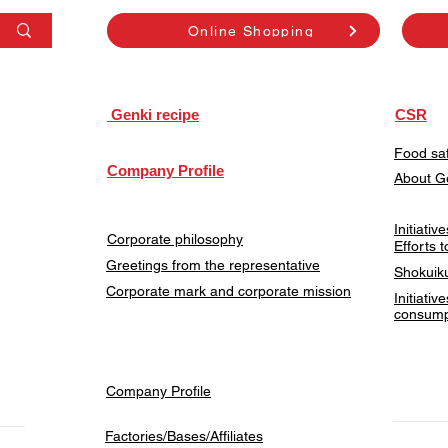
Online Shopping
​ Genki recipe
CSR
Food saf
Company Profile
About G
Initiati
Corporate philosophy
Efforts 
Greetings from the representative
Shokuiku
Corporate mark and corporate mission
Initiativ
consump
Company Profile
Factories/Bases/Affiliates