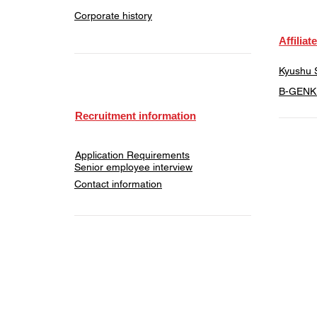
Corporate history
​Affiliat
Kyushu S
​B-GENKI
Recruitment information
Application Requirements
Senior employee interview
​Contact information