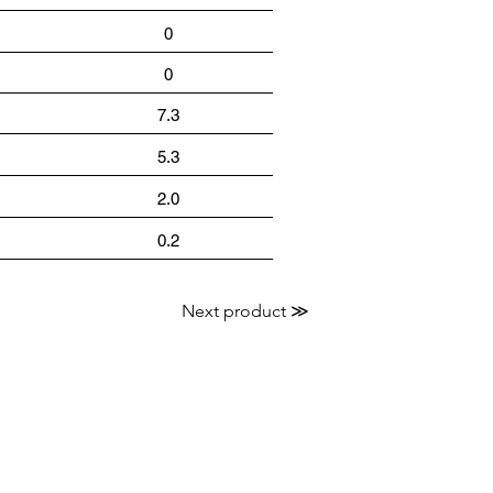
0
0
7.3
5.3
2.0
0.2
Next product ≫