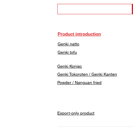
Product introduction
Genki natto
Genki tofu
Genki Konjac
Genki Tokoroten / Genki Kanten
​Powder / Nanguan fried
Export-only product