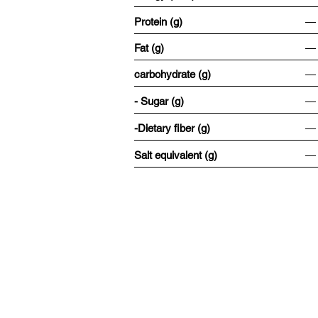
Protein (g)
―
Fat (g)
―
carbohydrate (g)
―
- Sugar (g)
―
-Dietary fiber (g)
―
Salt equivalent (g)
―