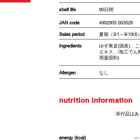
shelf life
90日間
JAN code
4902905 003529
​Sales period
夏期（3/1～9/10頃
Ingredients
ゆず果皮(国産)、
エキス、/加工でん
用凝固剤)
Allergen
なし
nutrition information
添付品はあ
energy (kcal)
―