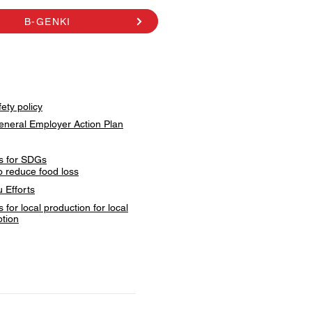
B-GENKI
ety policy
eneral Employer Action Plan
ves for SDGs
to reduce food loss
 Efforts
es for local production for local
tion